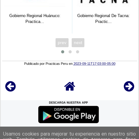
Gobierno Regional Huánuco:
Gobierno Regional De Tacna:
Practica...
Practic...
prev
next
Publicado por
Practicas Peru
en
2023-09-11T17:03:00-05:00
DESCARGA NUESTRA APP
REGRESAR A LA
CIMA
Usamos cookies para mejorar tu experiencia en nuestro sitio