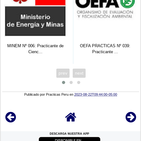
cante de
OEFA PRACTICAS Nº 039:
INGEMMET PRACTICAS
Practicante ...
Técnico ...
prev
next
Publicado por
Practicas Peru
en
2023-08-22T09:44:00-05:00
DESCARGA NUESTRA APP