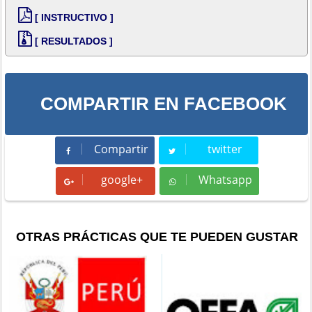
[ INSTRUCTIVO ]
[ RESULTADOS ]
COMPARTIR EN FACEBOOK
Compartir
twitter
Compartir
Tweet
google+
Whatsapp
Whatsapp
OTRAS PRÁCTICAS QUE TE PUEDEN GUSTAR