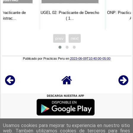
UGEL 02: Practicante de Derecho
ONP: Practicante Profesional De
( 1...
Adm...
prev
next
Publicado por
Practicas Peru
en
2023-06-09T10:40:00-05:00
DESCARGA NUESTRA APP
REGRESAR A LA
CIMA
Usamos cookies para mejorar tu experiencia en nuestro sitio
web. También utilizamos cookies de terceros para fines