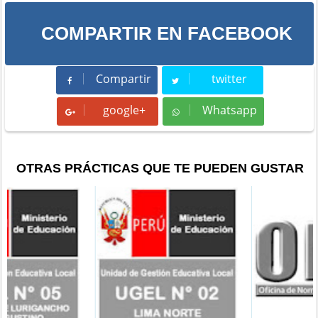
COMPARTIR EN FACEBOOK
Compartir
twitter
Compartir
Tweet
google+
Whatsapp
Whatsapp
OTRAS PRÁCTICAS QUE TE PUEDEN GUSTAR