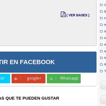
C
E
[ VER BASES ]
H
I
I
I
I
I
N
IR EN FACEBOOK
R
T
ter
google+
Whatsapp
t
Whatsapp
AS QUE TE PUEDEN GUSTAR