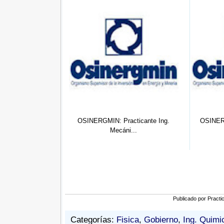
MIN: Practicante Ing.
OSINERGMIN: Practicante Ing.
O
Mecáni...
Mecáni...
Publicado por
Practi
Categorías:
Fisica
,
Gobierno
,
Ing. Quimi