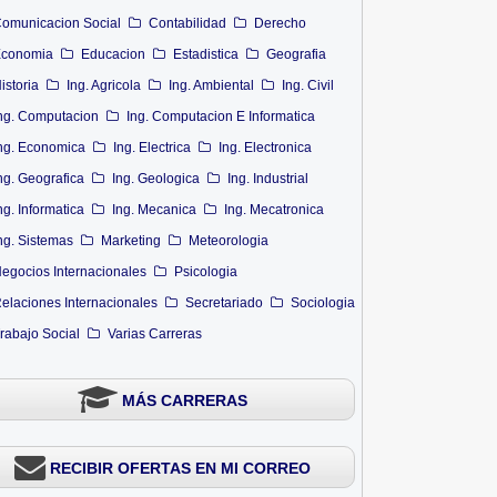
omunicacion Social
Contabilidad
Derecho
conomia
Educacion
Estadistica
Geografia
istoria
Ing. Agricola
Ing. Ambiental
Ing. Civil
ng. Computacion
Ing. Computacion E Informatica
ng. Economica
Ing. Electrica
Ing. Electronica
ng. Geografica
Ing. Geologica
Ing. Industrial
ng. Informatica
Ing. Mecanica
Ing. Mecatronica
ng. Sistemas
Marketing
Meteorologia
egocios Internacionales
Psicologia
elaciones Internacionales
Secretariado
Sociologia
rabajo Social
Varias Carreras
MÁS CARRERAS
RECIBIR OFERTAS EN MI CORREO