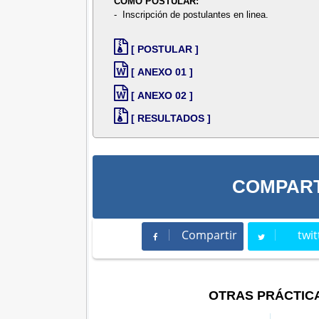
COMO POSTULAR:
- Inscripción de postulantes en linea.
[ POSTULAR ]
[ ANEXO 01 ]
[ ANEXO 02 ]
[ RESULTADOS ]
COMPART
Compartir
twit
Compartir
Twee
OTRAS PRÁCTIC