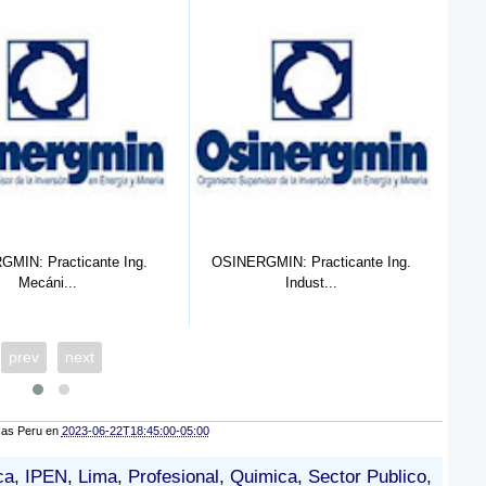
SINERGMIN: Practicante Ing.
IPEN: Practicante de
Indust...
Administración...
prev
next
cas Peru
en
2023-06-22T18:45:00-05:00
ca
,
IPEN
,
Lima
,
Profesional
,
Quimica
,
Sector Publico
,