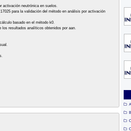
or activación neutrónica en suelos.
17025 para la validación del método en análisis por activación
cálculo basado en el método k0.
de los resultados analíticos obtenidos por aan.
sual.
s.
A
B
C
C