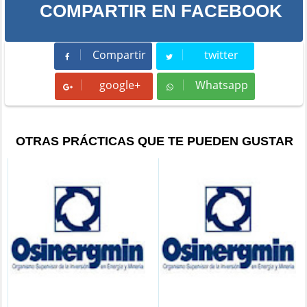
COMPARTIR EN FACEBOOK
Compartir
twitter
Compartir
Tweet
google+
Whatsapp
Whatsapp
OTRAS PRÁCTICAS QUE TE PUEDEN GUSTAR