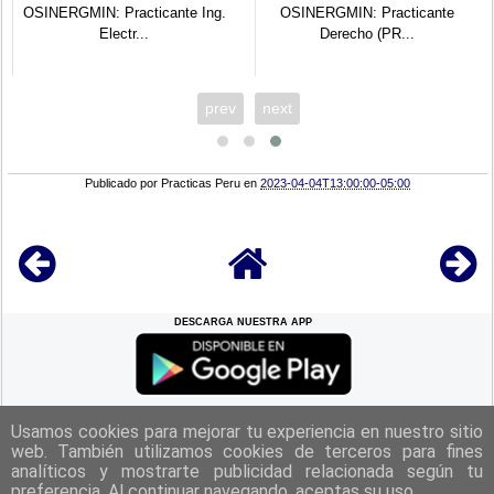
OSINERGMIN: Practicante Ing.
OSINERGMIN: Practicante
Electr...
Derecho (PR...
prev
next
Publicado por
Practicas Peru
en
2023-04-04T13:00:00-05:00
DESCARGA NUESTRA APP
REGRESAR A LA
CIMA
Usamos cookies para mejorar tu experiencia en nuestro sitio
web. También utilizamos cookies de terceros para fines
analíticos y mostrarte publicidad relacionada según tu
|
Politica de Privacidad
|
Aviso Legal
|
Términos y Condiciones
|
preferencia. Al continuar navegando, aceptas su uso.
Contacto
|