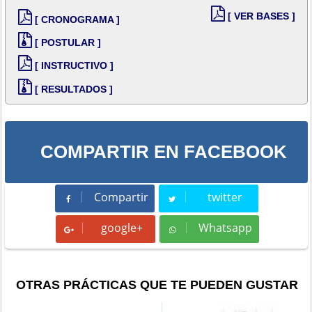
[ VER BASES ]
[ CRONOGRAMA ]
[ POSTULAR ]
[ INSTRUCTIVO ]
[ RESULTADOS ]
COMPARTIR EN FACEBOOK
Compartir
twitter
Compartir
Tweet
google+
Whatsapp
Whatsapp
OTRAS PRÁCTICAS QUE TE PUEDEN GUSTAR