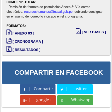
COMO POSTULAR:
- Remisión de formato de postulación Anexo 3: Vía correo
electrónico:
recursoshumanos@inacal.gob.pe
, debiendo consignar
en el asunto del correo lo indicado en el cronograma.
FORMATOS:
[ VER BASES ]
[ ANEXO 03 ]
[ CRONOGRAMA ]
[ RESULTADOS ]
COMPARTIR EN FACEBOOK
Compartir
twitter
Compartir
Tweet
google+
Whatsapp
Whatsapp