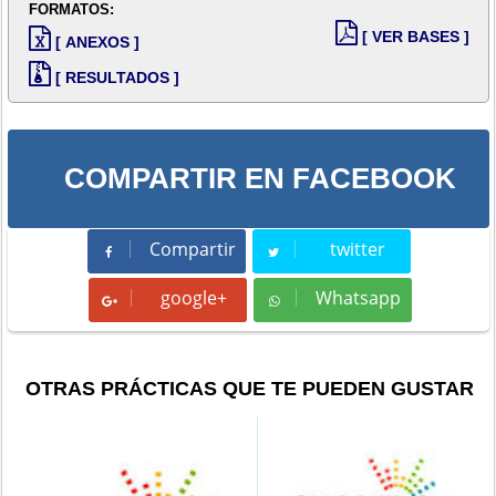
FORMATOS:
[ VER BASES ]
[ ANEXOS ]
[ RESULTADOS ]
COMPARTIR EN FACEBOOK
Compartir
twitter
Compartir
Tweet
google+
Whatsapp
Whatsapp
OTRAS PRÁCTICAS QUE TE PUEDEN GUSTAR