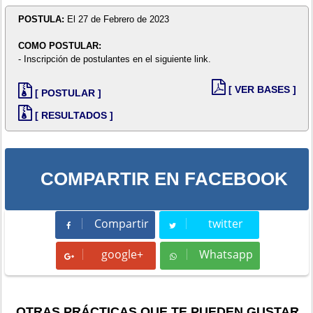
POSTULA:
El 27 de Febrero de 2023
COMO POSTULAR:
- Inscripción de postulantes en el siguiente link.
[ VER BASES ]
[ POSTULAR ]
[ RESULTADOS ]
COMPARTIR EN FACEBOOK
Compartir
twitter
Compartir
Tweet
google+
Whatsapp
Whatsapp
OTRAS PRÁCTICAS QUE TE PUEDEN GUSTAR