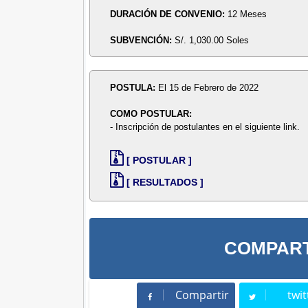
DURACIÓN DE CONVENIO:
12 Meses
SUBVENCIÓN:
S/. 1,030.00 Soles
POSTULA:
El 15 de Febrero de 2022
COMO POSTULAR:
- Inscripción de postulantes en el siguiente link.
[ POSTULAR ]
[ RESULTADOS ]
COMPART
Compartir
twit
Compartir
Twee