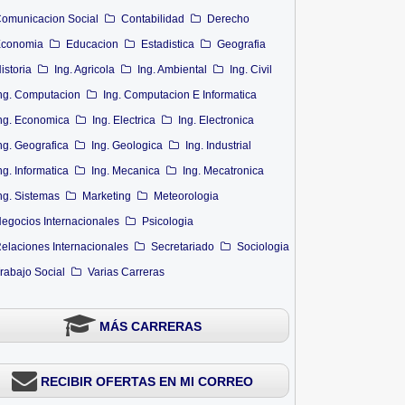
omunicacion Social
Contabilidad
Derecho
conomia
Educacion
Estadistica
Geografia
istoria
Ing. Agricola
Ing. Ambiental
Ing. Civil
ng. Computacion
Ing. Computacion E Informatica
ng. Economica
Ing. Electrica
Ing. Electronica
ng. Geografica
Ing. Geologica
Ing. Industrial
ng. Informatica
Ing. Mecanica
Ing. Mecatronica
ng. Sistemas
Marketing
Meteorologia
egocios Internacionales
Psicologia
elaciones Internacionales
Secretariado
Sociologia
rabajo Social
Varias Carreras
MÁS CARRERAS
RECIBIR OFERTAS EN MI CORREO