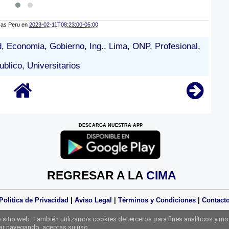
cas Peru
en
2023-02-11T08:23:00-05:00
d
,
Economia
,
Gobierno
,
Ing.
,
Lima
,
ONP
,
Profesional
,
ublico
,
Universitarios
DESCARGA NUESTRA APP
REGRESAR A LA
CIMA
Politica de Privacidad
|
Aviso Legal
|
Términos y Condiciones
|
Contact
Derechos Reservados Practicas Perú 2025
sitio web. También utilizamos cookies de terceros para fines analíticos y mo
uar navegando, aceptas su uso.