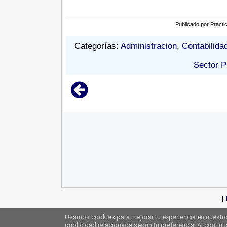
Publicado por
Practi
Categorías:
Administracion
,
Contabilida
Sector P
|
Usamos cookies para mejorar tu experiencia en nuestro 
publicidad relacionada según tu preferencia. Al contin