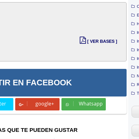
C
E
H
I
[ VER BASES ]
I
I
I
I
N
IR EN FACEBOOK
R
T
ter
google+
Whatsapp
t
Whatsapp
AS QUE TE PUEDEN GUSTAR