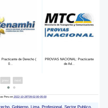
AS NACIONAL: Practicante
OEFA: Practicante de Admistración
de Ad...
y...
prev
next
cas Peru
en
2022-10-28T09:02:00-05:00
recho
,
Gobierno
,
Lima
,
Profesional
,
Sector Publico
,