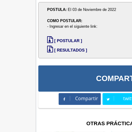
POSTULA:
El 03 de Noviembre de 2022
COMO POSTULAR:
- Ingresar en el siguiente link:
[ POSTULAR ]
[ RESULTADOS ]
COMPART
Compartir
twit
Compartir
Twee
OTRAS PRÁCTIC