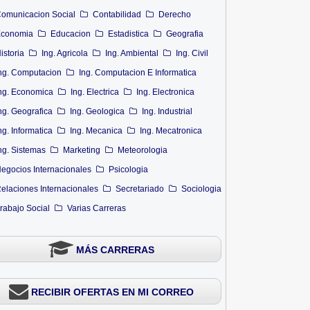
omunicacion Social
Contabilidad
Derecho
conomia
Educacion
Estadistica
Geografia
istoria
Ing. Agricola
Ing. Ambiental
Ing. Civil
ng. Computacion
Ing. Computacion E Informatica
ng. Economica
Ing. Electrica
Ing. Electronica
ng. Geografica
Ing. Geologica
Ing. Industrial
ng. Informatica
Ing. Mecanica
Ing. Mecatronica
ng. Sistemas
Marketing
Meteorologia
egocios Internacionales
Psicologia
elaciones Internacionales
Secretariado
Sociologia
rabajo Social
Varias Carreras
MÁS CARRERAS
RECIBIR OFERTAS EN MI CORREO