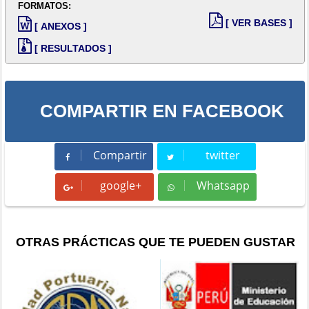
FORMATOS:
[ VER BASES ]
[ ANEXOS ]
[ RESULTADOS ]
COMPARTIR EN FACEBOOK
Compartir
twitter
Compartir
Tweet
google+
Whatsapp
Whatsapp
OTRAS PRÁCTICAS QUE TE PUEDEN GUSTAR