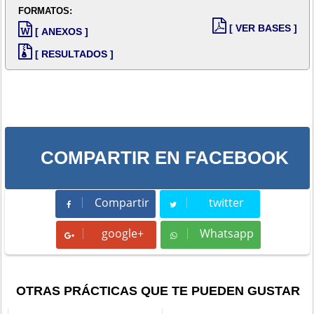
FORMATOS:
[ VER BASES ]
[ ANEXOS ]
[ RESULTADOS ]
COMPARTIR EN FACEBOOK
Compartir
twitter
Compartir
Tweet
google+
Whatsapp
Whatsapp
OTRAS PRÁCTICAS QUE TE PUEDEN GUSTAR