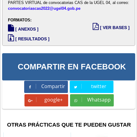
PARTES VIRTUAL de convocatorias CAS de la UGEL 04, al correo:
convocatoriascas2022@ugel04.gob.pe
FORMATOS:
[ VER BASES ]
[ ANEXOS ]
[ RESULTADOS ]
COMPARTIR EN FACEBOOK
Compartir
twitter
Compartir
Tweet
google+
Whatsapp
Whatsapp
OTRAS PRÁCTICAS QUE TE PUEDEN GUSTAR