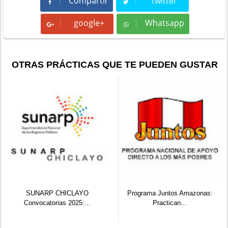
Compartir
twitter
Compartir
Tweet
google+
Whatsapp
Whatsapp
OTRAS PRÁCTICAS QUE TE PUEDEN GUSTAR
SUNARP CHICLAYO
Programa Juntos Amazonas:
Convocatorias 2025:...
Practican...