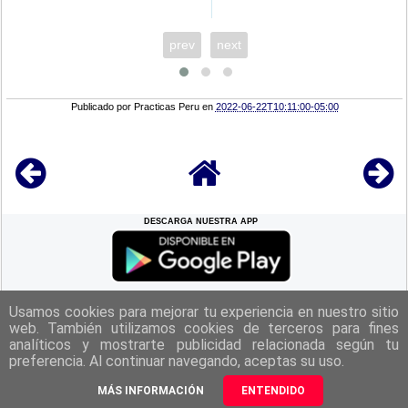
prev
next
Publicado por
Practicas Peru
en
2022-06-22T10:11:00-05:00
DESCARGA NUESTRA APP
REGRESAR A LA
CIMA
Usamos cookies para mejorar tu experiencia en nuestro sitio
web. También utilizamos cookies de terceros para fines
analíticos y mostrarte publicidad relacionada según tu
|
Politica de Privacidad
|
Aviso Legal
|
Términos y Condiciones
|
preferencia. Al continuar navegando, aceptas su uso.
Contacto
|
Derechos Reservados Practicas Perú 2025
MÁS INFORMACIÓN
ENTENDIDO
Web Diseñada Por
Practicas Perú