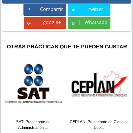
Compartir
twitter
Compartir
Tweet
google+
Whatsapp
Whatsapp
OTRAS PRÁCTICAS QUE TE PUEDEN GUSTAR
AT: Practicante de
CEPLAN: Practicante de Ciencias
Gobier
Administración ...
Eco...