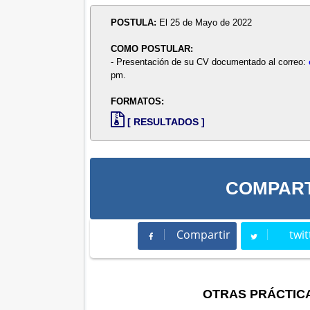
POSTULA:
El 25 de Mayo de 2022
COMO POSTULAR:
- Presentación de su CV documentado al correo:
pm.
FORMATOS:
[ RESULTADOS ]
COMPART
Compartir
twit
Compartir
Twee
OTRAS PRÁCTIC