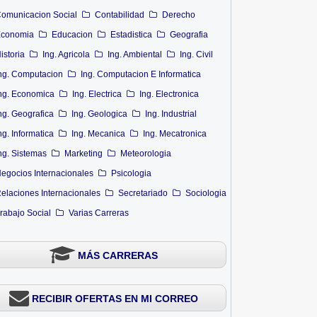
omunicacion Social
Contabilidad
Derecho
conomia
Educacion
Estadistica
Geografia
istoria
Ing. Agricola
Ing. Ambiental
Ing. Civil
ng. Computacion
Ing. Computacion E Informatica
ng. Economica
Ing. Electrica
Ing. Electronica
ng. Geografica
Ing. Geologica
Ing. Industrial
ng. Informatica
Ing. Mecanica
Ing. Mecatronica
ng. Sistemas
Marketing
Meteorologia
egocios Internacionales
Psicologia
elaciones Internacionales
Secretariado
Sociologia
rabajo Social
Varias Carreras
MÁS CARRERAS
RECIBIR OFERTAS EN MI CORREO