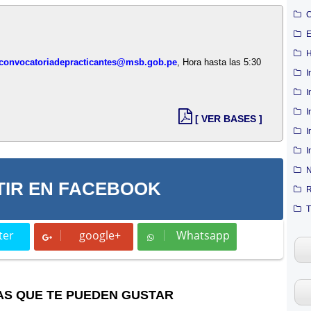
C
E
H
convocatoriadepracticantes@msb.gob.pe
, Hora hasta las 5:30
I
I
I
[ VER BASES ]
I
I
N
IR EN FACEBOOK
R
T
ter
google+
Whatsapp
t
Whatsapp
AS QUE TE PUEDEN GUSTAR