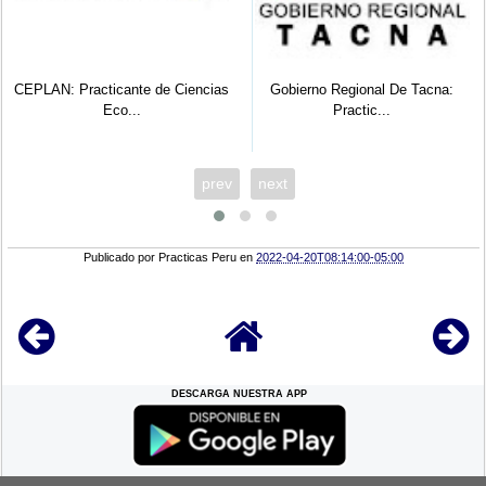
te de Ciencias
Gobierno Regional De Tacna:
UGEL 05: Prac
.
Practic...
Administraci
prev
next
Publicado por
Practicas Peru
en
2022-04-20T08:14:00-05:00
DESCARGA NUESTRA APP