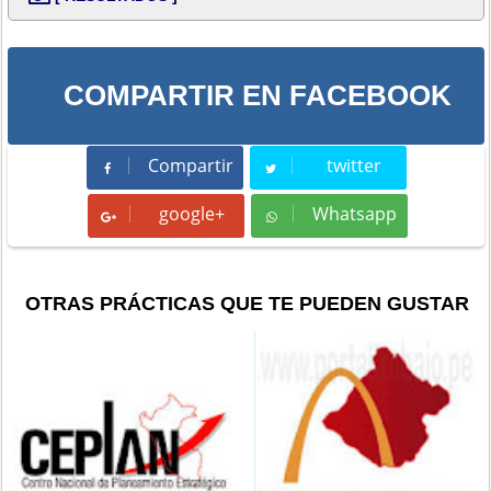
COMPARTIR EN FACEBOOK
Compartir
twitter
Compartir
Tweet
google+
Whatsapp
Whatsapp
OTRAS PRÁCTICAS QUE TE PUEDEN GUSTAR