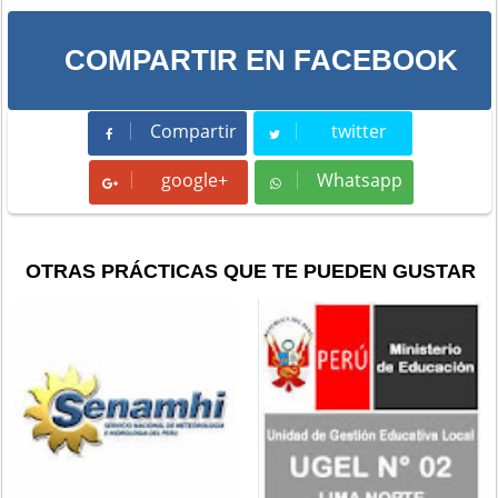
COMPARTIR EN FACEBOOK
Compartir
twitter
Compartir
Tweet
google+
Whatsapp
Whatsapp
OTRAS PRÁCTICAS QUE TE PUEDEN GUSTAR