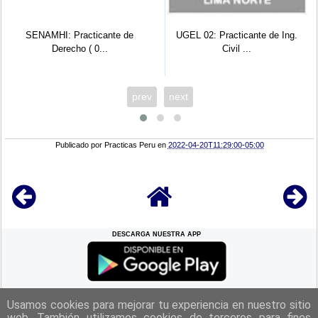
MHI: Practicante de
UGEL 02: Practicante de Ing.
UGEL
Derecho ( 0...
Civil ...
prev
next
Publicado por
Practicas Peru
en
2022-04-20T11:29:00-05:00
DESCARGA NUESTRA APP
REGRESAR A LA
CIMA
Usamos cookies para mejorar tu experiencia en nuestro sitio
web. También utilizamos cookies de terceros para fines