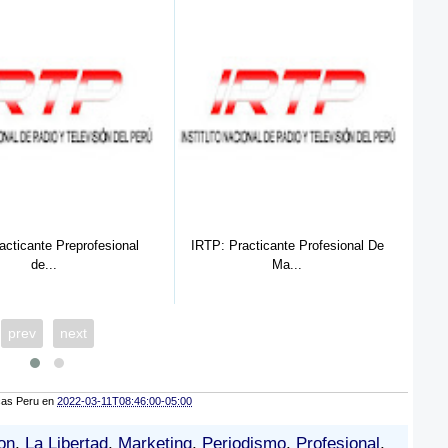
IRTP: Practicante Profesional De
ONP: (03) Practicante
Ma...
Administr...
prev
next
cas Peru
en
2022-03-11T08:46:00-05:00
on
,
La Libertad
,
Marketing
,
Periodismo
,
Profesional
,