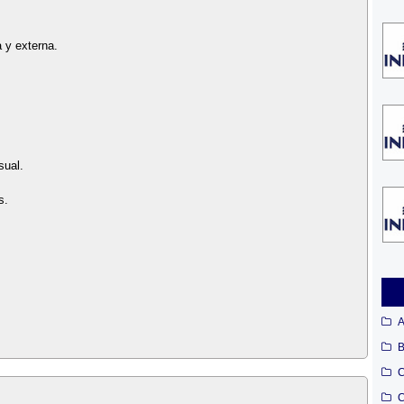
 y externa.
sual.
s.
A
B
C
C