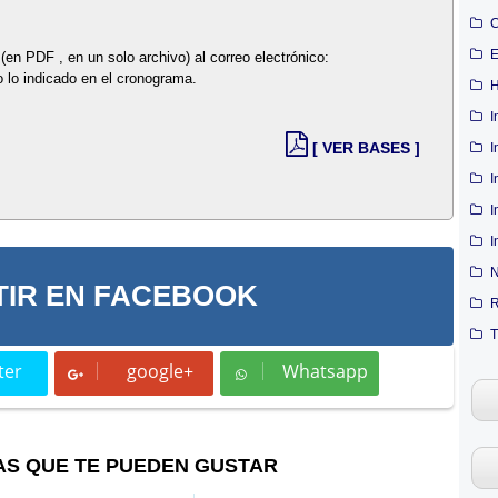
C
E
(en PDF , en un solo archivo) al correo electrónico:
o lo indicado en el cronograma.
H
I
[ VER BASES ]
I
I
I
I
N
IR EN FACEBOOK
R
T
ter
google+
Whatsapp
t
Whatsapp
AS QUE TE PUEDEN GUSTAR