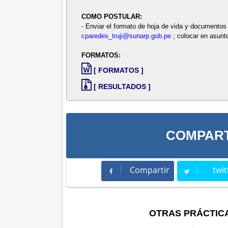
COMO POSTULAR:
- Enviar el formato de hoja de vida y documentos 
cparedes_truji@sunarp.gob.pe
; colocar en asunt
FORMATOS:
[ FORMATOS ]
[ RESULTADOS ]
COMPART
Compartir
twit
Compartir
Twee
OTRAS PRÁCTIC