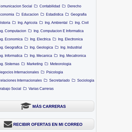
omunicacion Social
Contabilidad
Derecho
conomia
Educacion
Estadistica
Geografia
istoria
Ing. Agricola
Ing. Ambiental
Ing. Civil
ng. Computacion
Ing. Computacion E Informatica
ng. Economica
Ing. Electrica
Ing. Electronica
ng. Geografica
Ing. Geologica
Ing. Industrial
ng. Informatica
Ing. Mecanica
Ing. Mecatronica
ng. Sistemas
Marketing
Meteorologia
egocios Internacionales
Psicologia
elaciones Internacionales
Secretariado
Sociologia
rabajo Social
Varias Carreras
MÁS CARRERAS
RECIBIR OFERTAS EN MI CORREO