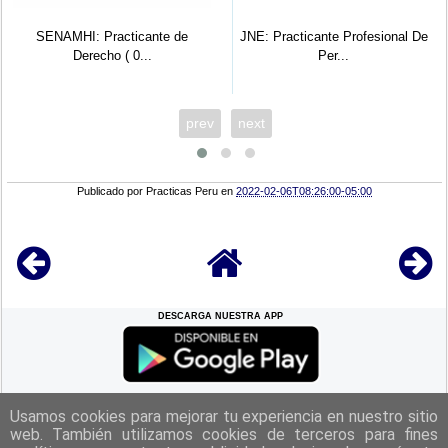
SENAMHI: Practicante de
JNE: Practicante Profesional De
Mini
Derecho ( 0...
Per...
prev
next
Publicado por
Practicas Peru
en
2022-02-06T08:26:00-05:00
DESCARGA NUESTRA APP
REGRESAR A LA
CIMA
Usamos cookies para mejorar tu experiencia en nuestro sitio
web. También utilizamos cookies de terceros para fines