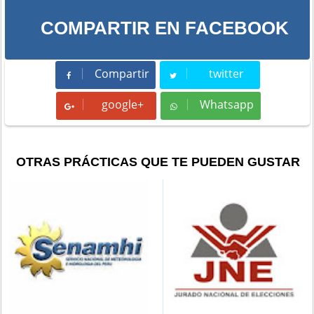
COMPARTIR EN FACEBOOK
Compartir
twitter
Compartir
Tweet
google+
Whatsapp
Whatsapp
OTRAS PRÁCTICAS QUE TE PUEDEN GUSTAR