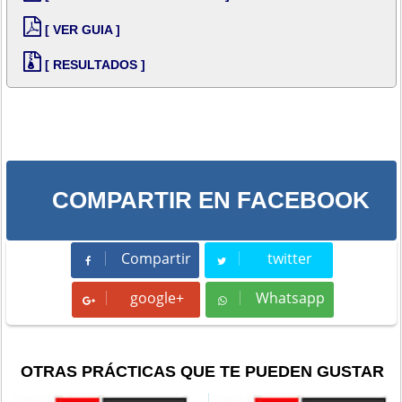
[ VER GUIA ]
[ RESULTADOS ]
COMPARTIR EN FACEBOOK
Compartir
twitter
Compartir
Tweet
google+
Whatsapp
Whatsapp
OTRAS PRÁCTICAS QUE TE PUEDEN GUSTAR