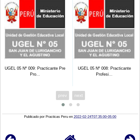
 Pre
UGEL 05 Nº 008: Practicante
UGEL 05 Nº 007: Practicante
Profesi...
Pro...
prev
next
Publicado por
Practicas Peru
en
2022-02-24T07:35:00-05:00