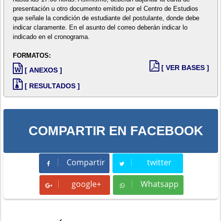
presentación u otro documento emitido por el Centro de Estudios
que señale la condición de estudiante del postulante, donde debe
indicar claramente. En el asunto del correo deberán indicar lo
indicado en el cronograma.
FORMATOS:
[ VER BASES ]
[ ANEXOS ]
[ RESULTADOS ]
COMPARTIR EN FACEBOOK
Compartir
twitter
Compartir
Tweet
google+
Whatsapp
Whatsapp