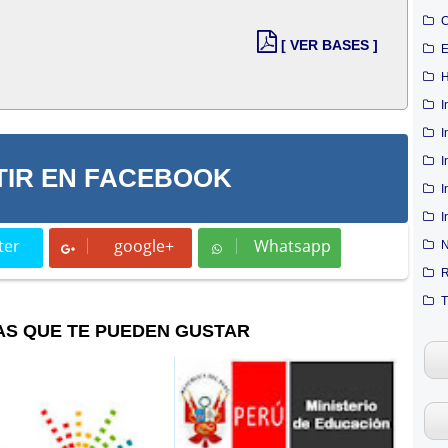
C
[ VER BASES ]
E
H
I
I
I
IR EN FACEBOOK
I
I
ter
google+
Whatsapp
N
t
Whatsapp
R
T
AS QUE TE PUEDEN GUSTAR