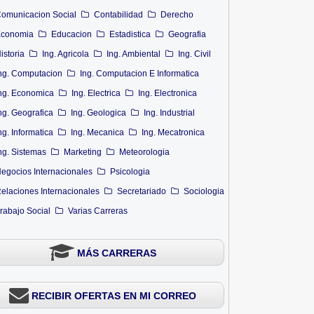
omunicacion Social
Contabilidad
Derecho
conomia
Educacion
Estadistica
Geografia
istoria
Ing. Agricola
Ing. Ambiental
Ing. Civil
ng. Computacion
Ing. Computacion E Informatica
ng. Economica
Ing. Electrica
Ing. Electronica
ng. Geografica
Ing. Geologica
Ing. Industrial
ng. Informatica
Ing. Mecanica
Ing. Mecatronica
ng. Sistemas
Marketing
Meteorologia
egocios Internacionales
Psicologia
elaciones Internacionales
Secretariado
Sociologia
rabajo Social
Varias Carreras
MÁS CARRERAS
RECIBIR OFERTAS EN MI CORREO