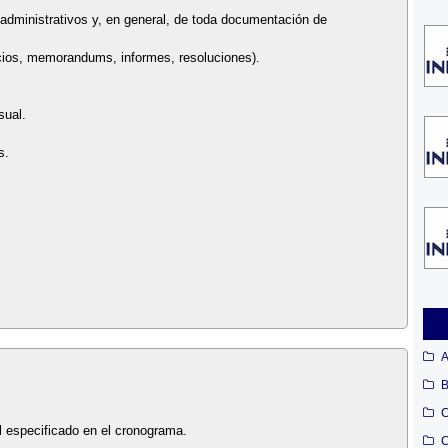
 administrativos y, en general, de toda documentación de
icios, memorandums, informes, resoluciones).
sual.
s.
A
B
C
l especificado en el cronograma.
C