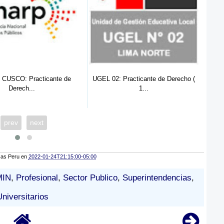
CUSCO: Practicante de
UGEL 02: Practicante de Derecho (
SEN
Derech...
1...
prev
next
cas Peru
en
2022-01-24T21:15:00-05:00
IN
,
Profesional
,
Sector Publico
,
Superintendencias
,
Universitarios