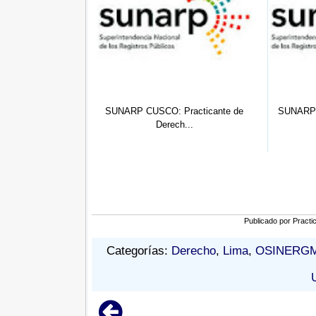
nte Comunicación
SUNARP CUSCO: Practicante de
SUNARP 
ci...
Derech...
Publicado por
Practi
Categorías:
Derecho
,
Lima
,
OSINERGM