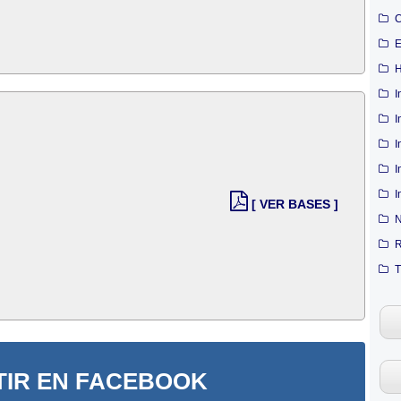
C
E
H
I
I
I
I
I
[ VER BASES ]
N
R
T
IR EN FACEBOOK