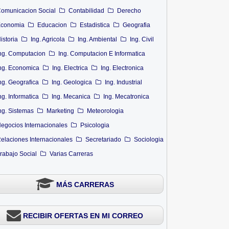
omunicacion Social
Contabilidad
Derecho
conomia
Educacion
Estadistica
Geografia
istoria
Ing. Agricola
Ing. Ambiental
Ing. Civil
ng. Computacion
Ing. Computacion E Informatica
ng. Economica
Ing. Electrica
Ing. Electronica
ng. Geografica
Ing. Geologica
Ing. Industrial
ng. Informatica
Ing. Mecanica
Ing. Mecatronica
ng. Sistemas
Marketing
Meteorologia
egocios Internacionales
Psicologia
elaciones Internacionales
Secretariado
Sociologia
rabajo Social
Varias Carreras
MÁS CARRERAS
RECIBIR OFERTAS EN MI CORREO