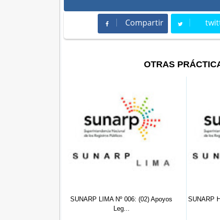
Compartir
twit
Compartir
Twee
OTRAS PRÁCTIC
ARP LIMA Nº 006: (02) Apoyos
SUNARP HUANCAYO Nº 001 - 2022:
Leg...
Prac...