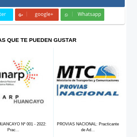
ter
google+
Whatsapp
t
Whatsapp
AS QUE TE PUEDEN GUSTAR
PROVIAS NACIONAL: Practicante
OEFA: Practicante de Derecho (
de Ad...
...