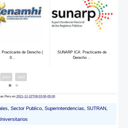
 de Derecho (
SUNARP ICA: Practicante de
SUNARP PUCALL
Derecho ...
prev
next
cas Peru
en
2021-12-22T09:03:00-05:00
ales
,
Sector Publico
,
Superintendencias
,
SUTRAN
,
Universitarios