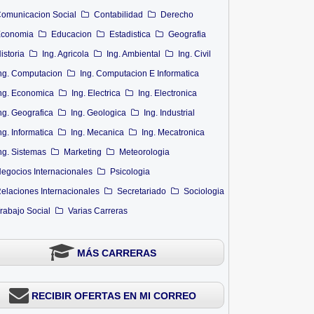
omunicacion Social
Contabilidad
Derecho
conomia
Educacion
Estadistica
Geografia
istoria
Ing. Agricola
Ing. Ambiental
Ing. Civil
ng. Computacion
Ing. Computacion E Informatica
ng. Economica
Ing. Electrica
Ing. Electronica
ng. Geografica
Ing. Geologica
Ing. Industrial
ng. Informatica
Ing. Mecanica
Ing. Mecatronica
ng. Sistemas
Marketing
Meteorologia
egocios Internacionales
Psicologia
elaciones Internacionales
Secretariado
Sociologia
rabajo Social
Varias Carreras
MÁS CARRERAS
RECIBIR OFERTAS EN MI CORREO