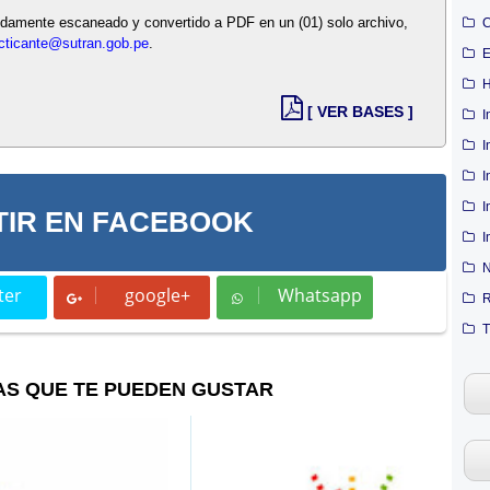
bidamente escaneado y convertido a PDF en un (01) solo archivo,
C
cticante@sutran.gob.pe
.
E
H
[ VER BASES ]
I
I
I
I
IR EN FACEBOOK
I
N
ter
google+
Whatsapp
t
Whatsapp
R
T
AS QUE TE PUEDEN GUSTAR