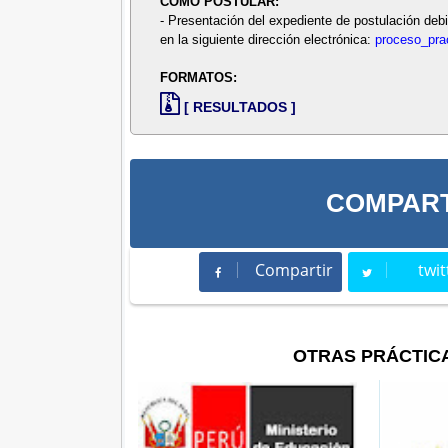
COMO POSTULAR:
- Presentación del expediente de postulación de
en la siguiente dirección electrónica:
proceso_pra
FORMATOS:
[ RESULTADOS ]
COMPART
Compartir
twit
Compartir
Twee
OTRAS PRÁCTIC