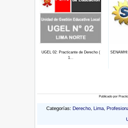
o (Nº
UGEL 02: Practicante de Derecho (
SENAMHI: Practicante
1...
0...
Publicado por
Practi
Categorías:
Derecho
,
Lima
,
Profesion