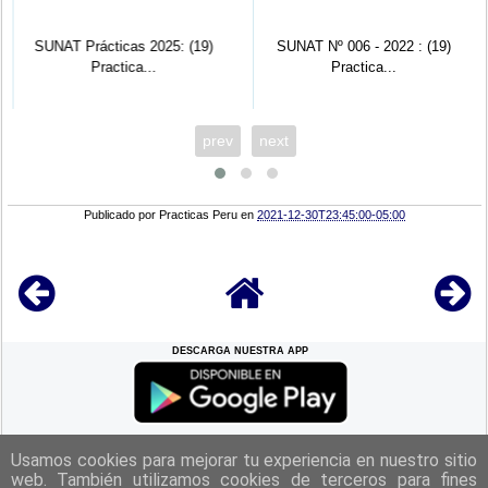
SUNAT Prácticas 2025: (19)
SUNAT Nº 006 - 2022 : (19)
Practica...
Practica...
prev
next
Publicado por
Practicas Peru
en
2021-12-30T23:45:00-05:00
DESCARGA NUESTRA APP
REGRESAR A LA
CIMA
Usamos cookies para mejorar tu experiencia en nuestro sitio
web. También utilizamos cookies de terceros para fines