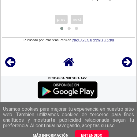
prev
next
Publicado por
Practicas Peru
en
2021-12-09T09:26:00-05:00
DESCARGA NUESTRA APP
REGRESAR A LA
CIMA
Usamos cookies para mejorar tu experiencia en nuestro sitio
web. También utilizamos cookies de terceros para fines
analíticos y mostrarte publicidad relacionada según tu
|
Politica de Privacidad
|
Aviso Legal
|
Términos y Condiciones
|
preferencia. Al continuar navegando, aceptas su uso.
Contacto
|
Derechos Reservados Practicas Perú 2025
MÁS INFORMACIÓN
ENTENDIDO