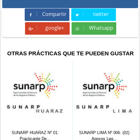
Compartir
twitter
Compartir
Tweet
google+
Whatsapp
Whatsapp
OTRAS PRÁCTICAS QUE TE PUEDEN GUSTAR
º 01:
SUNARP LIMA Nº 006: (02)
SUNARP HUANCAYO N
..
Apoyos Leg...
2022: Prac...