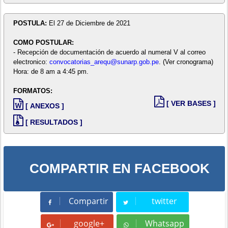
POSTULA:
El 27 de Diciembre de 2021
COMO POSTULAR:
- Recepción de documentación de acuerdo al numeral V al correo
electronico:
convocatorias_arequ@sunarp.gob.pe
. (Ver cronograma)
Hora: de 8 am a 4:45 pm.
FORMATOS:
[ VER BASES ]
[ ANEXOS ]
[ RESULTADOS ]
COMPARTIR EN FACEBOOK
Compartir
twitter
Compartir
Tweet
google+
Whatsapp
Whatsapp