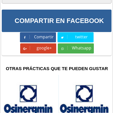
COMPARTIR EN FACEBOOK
Compartir
twitter
Compartir
Tweet
google+
Whatsapp
Whatsapp
OTRAS PRÁCTICAS QUE TE PUEDEN GUSTAR