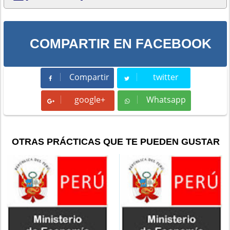
COMPARTIR EN FACEBOOK
Compartir
twitter
Compartir
Tweet
google+
Whatsapp
Whatsapp
OTRAS PRÁCTICAS QUE TE PUEDEN GUSTAR