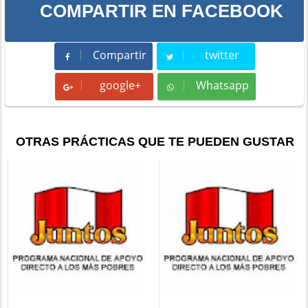
COMPARTIR EN FACEBOOK
Compartir
twitter
Compartir
Tweet
google+
Whatsapp
Whatsapp
OTRAS PRÁCTICAS QUE TE PUEDEN GUSTAR