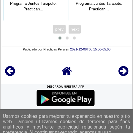
Programa Juntos Tarapoto:
Programa Juntos Tarapoto:
Practican...
Practican...
prev
next
Publicado por
Practicas Peru
en
2021-12-08T08:15:00-05:00
DESCARGA NUESTRA APP
REGRESAR A LA
CIMA
Usamos cookies para mejorar tu experiencia en nuestro sitio
web. También utilizamos cookies de terceros para fines
analíticos y mostrarte publicidad relacionada según tu
|
Politica de Privacidad
|
Aviso Legal
|
Términos y Condiciones
|
preferencia. Al continuar navegando, aceptas su uso.
Contacto
|