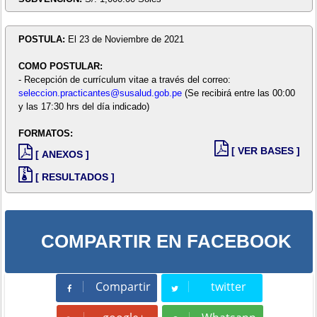
POSTULA:
El 23 de Noviembre de 2021
COMO POSTULAR:
- Recepción de currículum vitae a través del correo:
seleccion.practicantes@susalud.gob.pe
(Se recibirá entre las 00:00
y las 17:30 hrs del día indicado)
FORMATOS:
[ VER BASES ]
[ ANEXOS ]
[ RESULTADOS ]
COMPARTIR EN FACEBOOK
Compartir
twitter
Compartir
Tweet