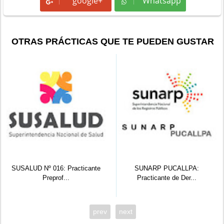
google+
Whatsapp
Whatsapp
OTRAS PRÁCTICAS QUE TE PUEDEN GUSTAR
SUSALUD Nº 016: Practicante
SUNARP PUCALLPA:
Preprof...
Practicante de Der...
prev
next