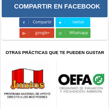
COMPARTIR EN FACEBOOK
Compartir
twitter
Compartir
Tweet
google+
Whatsapp
Whatsapp
OTRAS PRÁCTICAS QUE TE PUEDEN GUSTAR