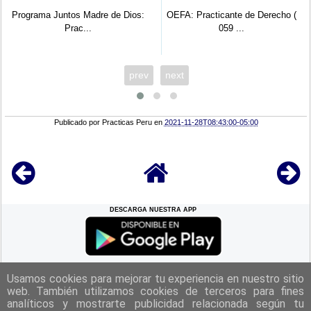
Programa Juntos Madre de Dios:
OEFA: Practicante de Derecho (
Prac...
059 ...
prev
next
Publicado por
Practicas Peru
en
2021-11-28T08:43:00-05:00
DESCARGA NUESTRA APP
REGRESAR A LA
CIMA
Usamos cookies para mejorar tu experiencia en nuestro sitio
web. También utilizamos cookies de terceros para fines
analíticos y mostrarte publicidad relacionada según tu
|
Politica de Privacidad
|
Aviso Legal
|
Términos y Condiciones
|