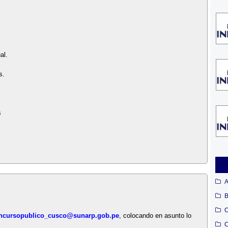
al.
s.
s
A
B
C
ncursopublico_cusco@sunarp.gob.pe
, colocando en asunto lo
C