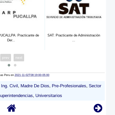
CALLPA: Practicante de
SAT: Practicante de Administración
SU
Der...
...
prev
next
cas Peru
en
2021-11-02T08:19:00-05:00
,
Ing. Civil
,
Madre De Dios
,
Pre-Profesionales
,
Sector
uperintendencias
,
Universitarios