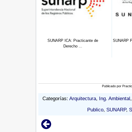
 Practicantes
SUNARP ICA: Practicante de
SUNARP PU
siona...
Derecho ...
Publicado por
Practi
Categorías:
Arquitectura
,
Ing. Ambiental
Publico
,
SUNARP
,
S