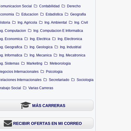
omunicacion Social
Contabilidad
Derecho
conomia
Educacion
Estadistica
Geografia
istoria
Ing. Agricola
Ing. Ambiental
Ing. Civil
ng. Computacion
Ing. Computacion E Informatica
ng. Economica
Ing. Electrica
Ing. Electronica
ng. Geografica
Ing. Geologica
Ing. Industrial
ng. Informatica
Ing. Mecanica
Ing. Mecatronica
ng. Sistemas
Marketing
Meteorologia
egocios Internacionales
Psicologia
elaciones Internacionales
Secretariado
Sociologia
rabajo Social
Varias Carreras
MÁS CARRERAS
RECIBIR OFERTAS EN MI CORREO