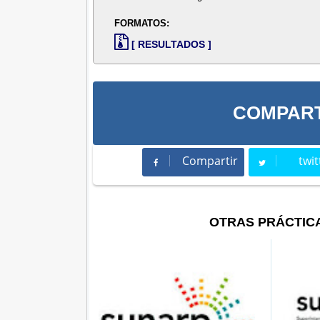
FORMATOS:
[ RESULTADOS ]
COMPART
Compartir
twit
Compartir
Twee
OTRAS PRÁCTIC