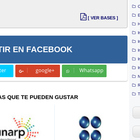
C
E
[ VER BASES ]
H
I
I
IR EN FACEBOOK
I
I
I
ter
google+
Whatsapp
t
Whatsapp
N
R
T
AS QUE TE PUEDEN GUSTAR