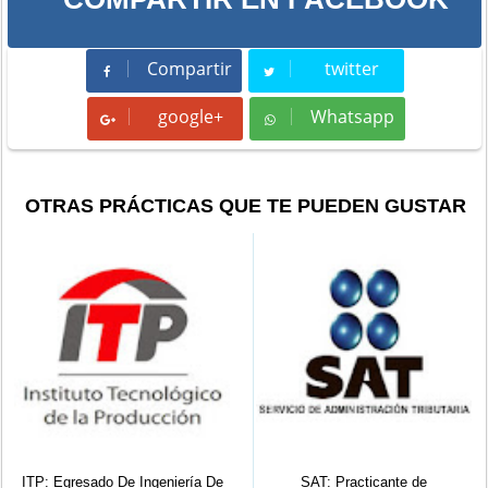
Compartir
twitter
Compartir
Tweet
google+
Whatsapp
Whatsapp
OTRAS PRÁCTICAS QUE TE PUEDEN GUSTAR
ITP: Egresado De Ingeniería De
SAT: Practicante de