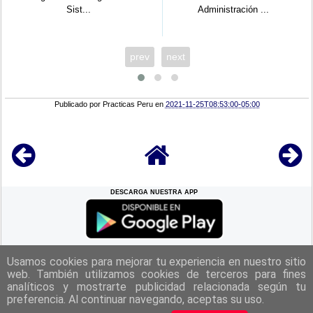
Sist...
Administración ...
prev
next
Publicado por
Practicas Peru
en
2021-11-25T08:53:00-05:00
DESCARGA NUESTRA APP
REGRESAR A LA
CIMA
Usamos cookies para mejorar tu experiencia en nuestro sitio
web. También utilizamos cookies de terceros para fines
analíticos y mostrarte publicidad relacionada según tu
|
Politica de Privacidad
|
Aviso Legal
|
Términos y Condiciones
|
preferencia. Al continuar navegando, aceptas su uso.
Contacto
|