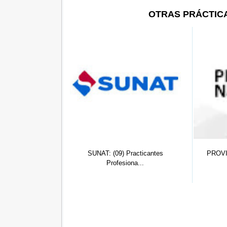
OTRAS PRÁCTIC
 Practicantes
PROVIAS NACIONAL Piura:
PROVIA
siona...
Practicante...