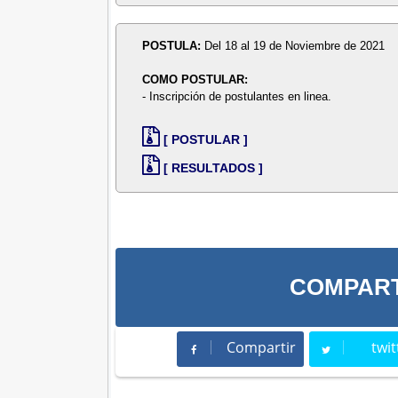
POSTULA:
Del 18 al 19 de Noviembre de 2021
COMO POSTULAR:
- Inscripción de postulantes en linea.
[ POSTULAR ]
[ RESULTADOS ]
COMPART
Compartir
twit
Compartir
Twee