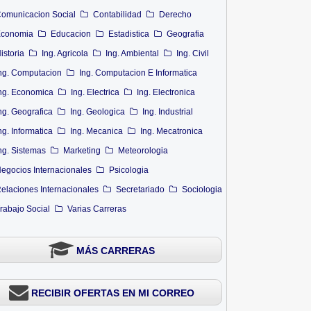
omunicacion Social
Contabilidad
Derecho
conomia
Educacion
Estadistica
Geografia
istoria
Ing. Agricola
Ing. Ambiental
Ing. Civil
ng. Computacion
Ing. Computacion E Informatica
ng. Economica
Ing. Electrica
Ing. Electronica
ng. Geografica
Ing. Geologica
Ing. Industrial
ng. Informatica
Ing. Mecanica
Ing. Mecatronica
ng. Sistemas
Marketing
Meteorologia
egocios Internacionales
Psicologia
elaciones Internacionales
Secretariado
Sociologia
rabajo Social
Varias Carreras
MÁS CARRERAS
RECIBIR OFERTAS EN MI CORREO