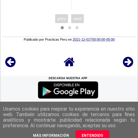
prev
next
Publicado por
Practicas Peru
en
2021-12-01T00:00:00-05:00
DESCARGA NUESTRA APP
REGRESAR A LA
CIMA
Usamos cookies para mejorar tu experiencia en nuestro sitio
web. También utilizamos cookies de terceros para fines
analíticos y mostrarte publicidad relacionada según tu
|
Politica de Privacidad
|
Aviso Legal
|
Términos y Condiciones
|
preferencia. Al continuar navegando, aceptas su uso.
Contacto
|
Derechos Reservados Practicas Perú 2025
MÁS INFORMACIÓN
ENTENDIDO