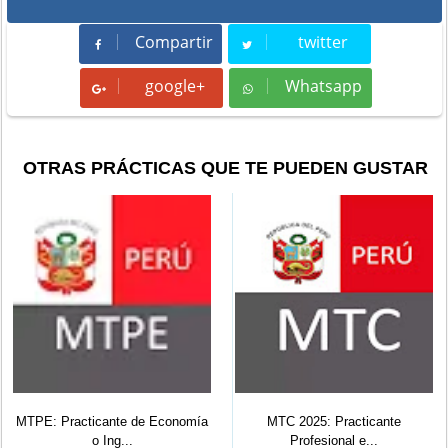
Compartir
twitter
Compartir
Tweet
google+
Whatsapp
Whatsapp
OTRAS PRÁCTICAS QUE TE PUEDEN GUSTAR
cante de Economía
MTC 2025: Practicante
MEF: Prácticas
 Ing...
Profesional e...