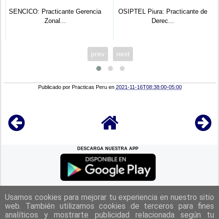
SENCICO: Practicante Gerencia
OSIPTEL Piura: Practicante de
Zonal...
Derec...
prev
next
Publicado por
Practicas Peru
en
2021-11-16T08:38:00-05:00
DESCARGA NUESTRA APP
REGRESAR A LA
CIMA
Usamos cookies para mejorar tu experiencia en nuestro sitio
web. También utilizamos cookies de terceros para fines
analíticos y mostrarte publicidad relacionada según tu
|
Politica de Privacidad
|
Aviso Legal
|
Términos y Condiciones
|