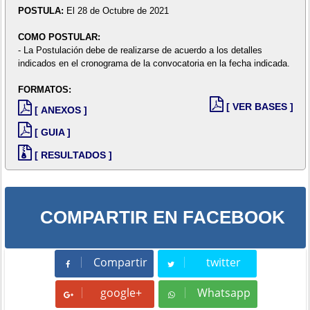
POSTULA:
El 28 de Octubre de 2021
COMO POSTULAR:
- La Postulación debe de realizarse de acuerdo a los detalles
indicados en el cronograma de la convocatoria en la fecha indicada.
FORMATOS:
[ VER BASES ]
[ ANEXOS ]
[ GUIA ]
[ RESULTADOS ]
COMPARTIR EN FACEBOOK
Compartir
twitter
Compartir
Tweet
google+
Whatsapp
Whatsapp