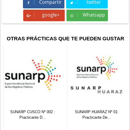
Compartir
twitter
Compartir
Tweet
google+
Whatsapp
Whatsapp
OTRAS PRÁCTICAS QUE TE PUEDEN GUSTAR
SUNARP CUSCO Nº 002 :
SUNARP HUARAZ Nº 01:
Practicante D...
Practicante De...