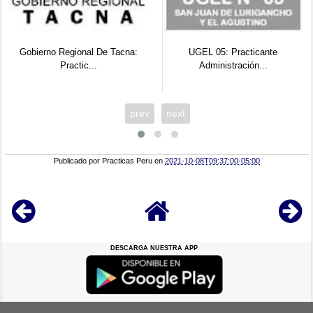
al De Tacna:
UGEL 05: Practicante
SENCICO: Practica
...
Administración...
Zonal..
prev
next
Publicado por
Practicas Peru
en
2021-10-08T09:37:00-05:00
DESCARGA NUESTRA APP