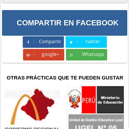
COMPARTIR EN FACEBOOK
Compartir
twitter
Compartir
Tweet
google+
Whatsapp
Whatsapp
OTRAS PRÁCTICAS QUE TE PUEDEN GUSTAR