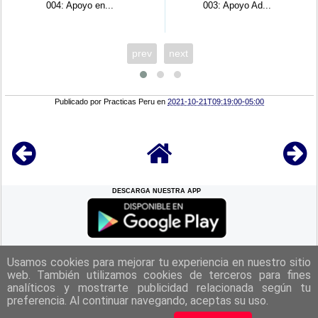
003: Apoyo Ad...
( 1...
prev
next
Publicado por
Practicas Peru
en
2021-10-21T09:19:00-05:00
DESCARGA NUESTRA APP
REGRESAR A LA
CIMA
Usamos cookies para mejorar tu experiencia en nuestro sitio
web. También utilizamos cookies de terceros para fines
analíticos y mostrarte publicidad relacionada según tu
|
Politica de Privacidad
|
Aviso Legal
|
Términos y Condiciones
|
Contacto
|
preferencia. Al continuar navegando, aceptas su uso.