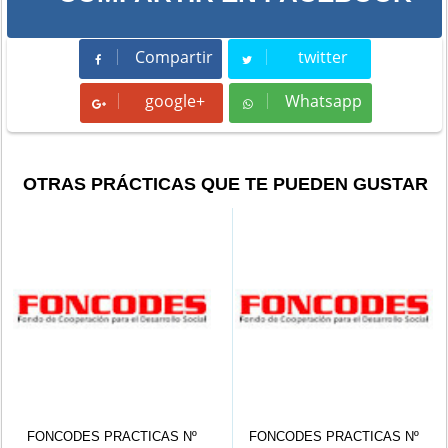
Compartir
twitter
Compartir
Tweet
google+
Whatsapp
Whatsapp
OTRAS PRÁCTICAS QUE TE PUEDEN GUSTAR
FONCODES PRACTICAS Nº
UGEL 02: Practicante de Derech