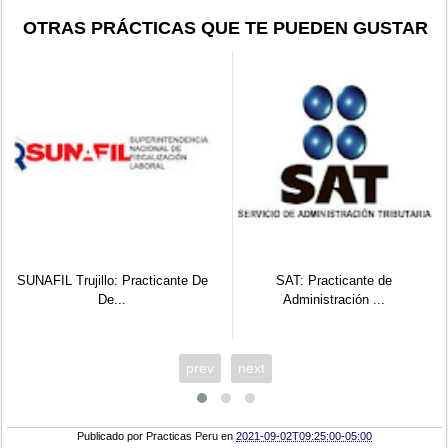
OTRAS PRÁCTICAS QUE TE PUEDEN GUSTAR
llo: Practicante De
SAT: Practicante de
SUNARP ICA:
De...
Administración ...
Dere
prev
next
Publicado por
Practicas Peru
en
2021-09-02T09:25:00-05:00