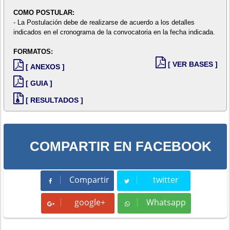
COMO POSTULAR:
- La Postulación debe de realizarse de acuerdo a los detalles
indicados en el cronograma de la convocatoria en la fecha indicada.
FORMATOS:
[ VER BASES ]
[ ANEXOS ]
[ GUIA ]
[ RESULTADOS ]
COMPARTIR EN FACEBOOK
Compartir
twitter
Compartir
Tweet
google+
Whatsapp
Whatsapp