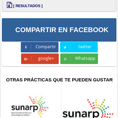
[ RESULTADOS ]
COMPARTIR EN FACEBOOK
Compartir
twitter
Compartir
Tweet
google+
Whatsapp
Whatsapp
OTRAS PRÁCTICAS QUE TE PUEDEN GUSTAR