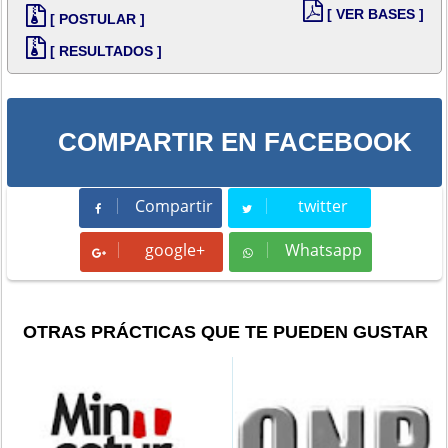
[ VER BASES ]
[ POSTULAR ]
[ RESULTADOS ]
COMPARTIR EN FACEBOOK
Compartir
twitter
Compartir
Tweet
google+
Whatsapp
Whatsapp
OTRAS PRÁCTICAS QUE TE PUEDEN GUSTAR