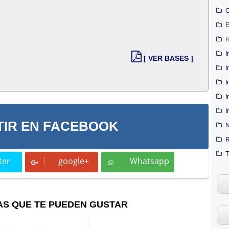
C
E
H
I
[ VER BASES ]
I
I
I
I
IR EN FACEBOOK
N
R
T
ter
google+
Whatsapp
t
Whatsapp
AS QUE TE PUEDEN GUSTAR