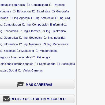
omunicacion Social
Contabilidad
Derecho
conomia
Educacion
Estadistica
Geografia
istoria
Ing. Agricola
Ing. Ambiental
Ing. Civil
ng. Computacion
Ing. Computacion E Informatica
ng. Economica
Ing. Electrica
Ing. Electronica
ng. Geografica
Ing. Geologica
Ing. Industrial
ng. Informatica
Ing. Mecanica
Ing. Mecatronica
ng. Sistemas
Marketing
Meteorologia
egocios Internacionales
Psicologia
elaciones Internacionales
Secretariado
Sociologia
rabajo Social
Varias Carreras
MÁS CARRERAS
RECIBIR OFERTAS EN MI CORREO