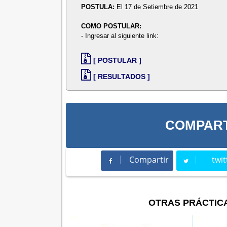
POSTULA:
El 17 de Setiembre de 2021
COMO POSTULAR:
- Ingresar al siguiente link:
[ POSTULAR ]
[ RESULTADOS ]
COMPART
Compartir
twit
Compartir
Twee
OTRAS PRÁCTIC