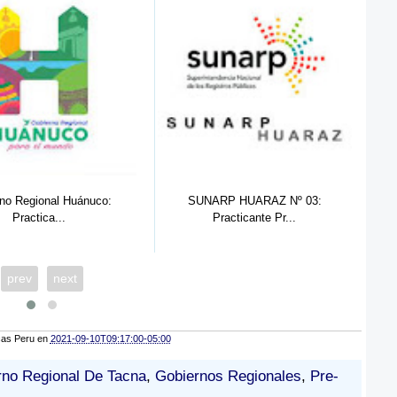
SUNARP HUARAZ Nº 03:
SUNARP HUARAZ Nº 02:
Practicante Pr...
Practicante De...
prev
next
cas Peru
en
2021-09-10T09:17:00-05:00
rno Regional De Tacna
,
Gobiernos Regionales
,
Pre-