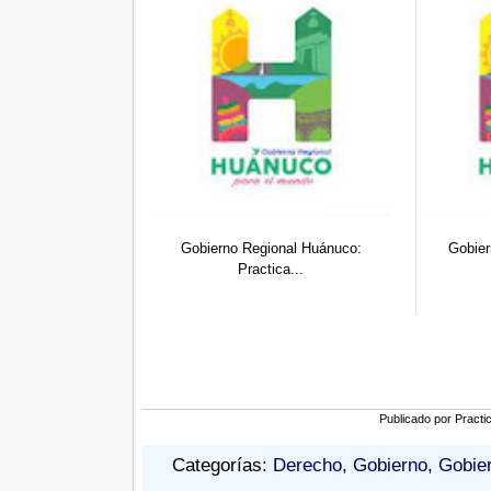
Gobierno Regional Huánuco:
Gobierno Regional Huánuco:
Practica...
Practica...
Publicado por
Practi
Categorías:
Derecho
,
Gobierno
,
Gobie