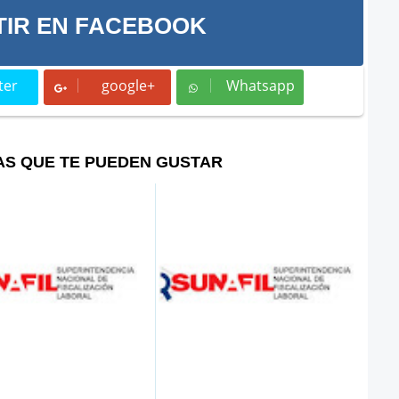
IR EN FACEBOOK
ter
google+
Whatsapp
t
Whatsapp
AS QUE TE PUEDEN GUSTAR