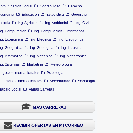
omunicacion Social
Contabilidad
Derecho
conomia
Educacion
Estadistica
Geografia
istoria
Ing. Agricola
Ing. Ambiental
Ing. Civil
ng. Computacion
Ing. Computacion E Informatica
ng. Economica
Ing. Electrica
Ing. Electronica
ng. Geografica
Ing. Geologica
Ing. Industrial
ng. Informatica
Ing. Mecanica
Ing. Mecatronica
ng. Sistemas
Marketing
Meteorologia
egocios Internacionales
Psicologia
elaciones Internacionales
Secretariado
Sociologia
rabajo Social
Varias Carreras
MÁS CARRERAS
RECIBIR OFERTAS EN MI CORREO