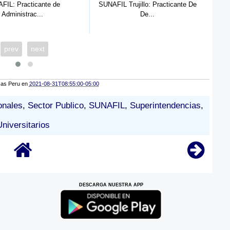
SUNAFIL Trujillo: Practicante De
SUNARP PUCALLPA: Practi
De...
Der...
prev
next
cas Peru
en
2021-08-31T08:55:00-05:00
onales
,
Sector Publico
,
SUNAFIL
,
Superintendencias
,
Universitarios
DESCARGA NUESTRA APP