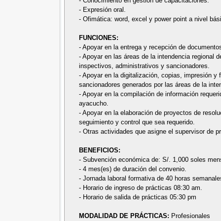
- Conocimiento en gestión de capacitaciones.
- Expresión oral.
- Ofimática: word, excel y power point a nivel bás
FUNCIONES:
- Apoyar en la entrega y recepción de documentos 
- Apoyar en las áreas de la intendencia regional 
inspectivos, administrativos y sancionadores.
- Apoyar en la digitalización, copias, impresión y
sancionadores generados por las áreas de la inte
- Apoyar en la compilación de información requerid
ayacucho.
- Apoyar en la elaboración de proyectos de reso
seguimiento y control que sea requerido.
- Otras actividades que asigne el supervisor de prá
BENEFICIOS:
- Subvención económica de: S/. 1,000 soles men
- 4 mes(es) de duración del convenio.
- Jornada laboral formativa de 40 horas semanale
- Horario de ingreso de prácticas 08:30 am.
- Horario de salida de prácticas 05:30 pm
MODALIDAD DE PRÁCTICAS:
Profesionales