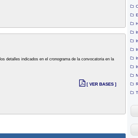
C
E
H
I
I
I
I
los detalles indicados en el cronograma de la convocatoria en la
I
N
[ VER BASES ]
R
T