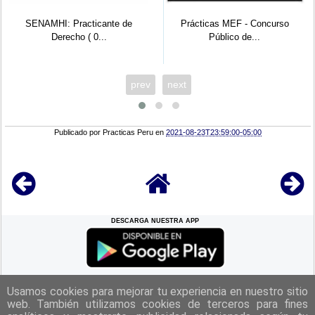
Practicante de
Prácticas MEF - Concurso
SUNARP TR
cho ( 0...
Público de...
Practi
prev
next
Publicado por
Practicas Peru
en
2021-08-23T23:59:00-05:00
DESCARGA NUESTRA APP
REGRESAR A LA
CIMA
Usamos cookies para mejorar tu experiencia en nuestro sitio
web. También utilizamos cookies de terceros para fines