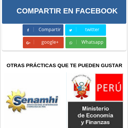
COMPARTIR EN FACEBOOK
Compartir
twitter
Compartir
Tweet
google+
Whatsapp
Whatsapp
OTRAS PRÁCTICAS QUE TE PUEDEN GUSTAR