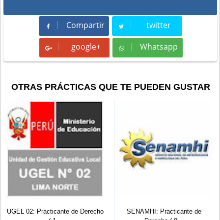
Compartir
twitter
Compartir
Tweet
google+
Whatsapp
Whatsapp
OTRAS PRÁCTICAS QUE TE PUEDEN GUSTAR
UGEL 02: Practicante de Derecho
SENAMHI: Practicante de