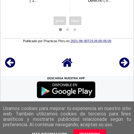
( 1...
Derecho ( 0...
prev
next
Publicado por
Practicas Peru
en
2021-08-30T23:26:00-05:00
DESCARGA NUESTRA APP
REGRESAR A LA
CIMA
Usamos cookies para mejorar tu experiencia en nuestro sitio
web. También utilizamos cookies de terceros para fines
analíticos y mostrarte publicidad relacionada según tu
|
Politica de Privacidad
|
Aviso Legal
|
Términos y Condiciones
|
preferencia. Al continuar navegando, aceptas su uso.
Contacto
|
Derechos Reservados Practicas Perú 2025